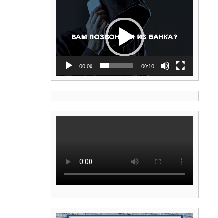
Видеоплеер
00:00
00:10