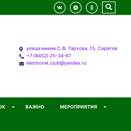
улица имени С.Ф. Тархова, 15, Саратов
+7 (8452) 25-34-67
electronik.club@yandex.ru
ОК
ВАЖНО
МЕРОПРИЯТИЯ