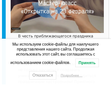
В честь приближающегося праздника
— Дня защитника Отечества, мы
Мы используем cookie-файлы для наилучшего
приглашаем вас на увлекательный
представления нашего сайта. Продолжая
мастер-класс по созданию открытки!
использовать этот сайт, вы соглашаетесь с
использованием cookie-файлов.
Принять
На нашем мастер-классе вы сможете
не только научиться создавать
Отказаться
уникальные открытки, но и зарядиться
Подробнее…
праздничным настроением! Приятного
просмотра!
Посмотреть видео